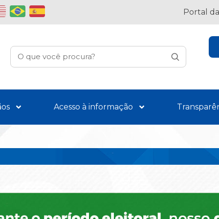
Portal d
ãos
Acesso à informação
Transparê