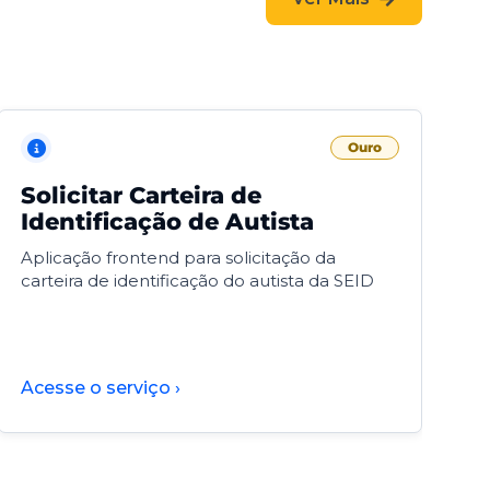
Ouro
Solicitar Carteira de
V
Identificação de Autista
F
Aplicação frontend para solicitação da
V
carteira de identificação do autista da SEID
F
d
d
Acesse o serviço ›
A