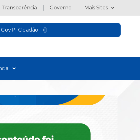
a Transparência
Governo
Mais Sites
Gov.PI Cidadão
ncia