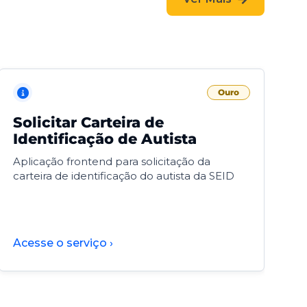
Ouro
Solicitar Carteira de
V
Identificação de Autista
F
Aplicação frontend para solicitação da
V
carteira de identificação do autista da SEID
F
d
d
Acesse o serviço ›
A