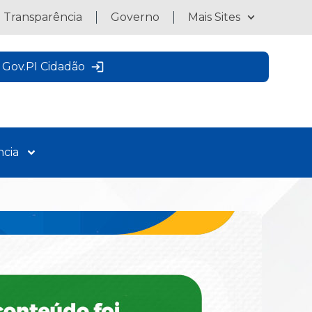
a Transparência
Governo
Mais Sites
Gov.PI Cidadão
ncia