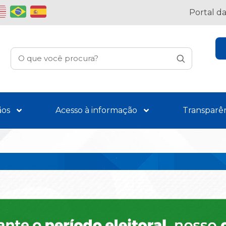
Portal d
ãos
Acesso à informação
Transparê