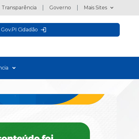
a Transparência
Governo
Mais Sites
Gov.PI Cidadão
ncia