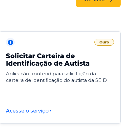
Ouro
Solicitar Carteira de
V
Identificação de Autista
F
Aplicação frontend para solicitação da
V
carteira de identificação do autista da SEID
F
d
d
Acesse o serviço ›
A