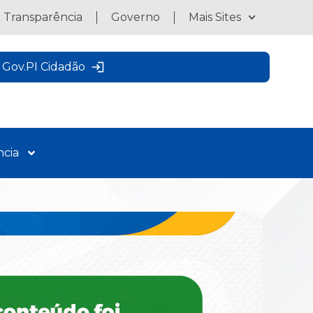
a Transparência
Governo
Mais Sites
Gov.PI Cidadão
ncia