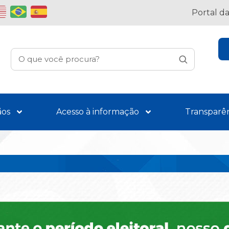
Portal d
ãos
Acesso à informação
Transparê