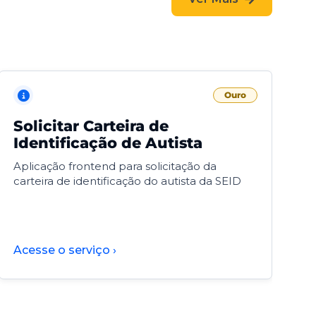
Ouro
Solicitar Carteira de
V
Identificação de Autista
F
Aplicação frontend para solicitação da
V
carteira de identificação do autista da SEID
F
d
d
Acesse o serviço ›
A