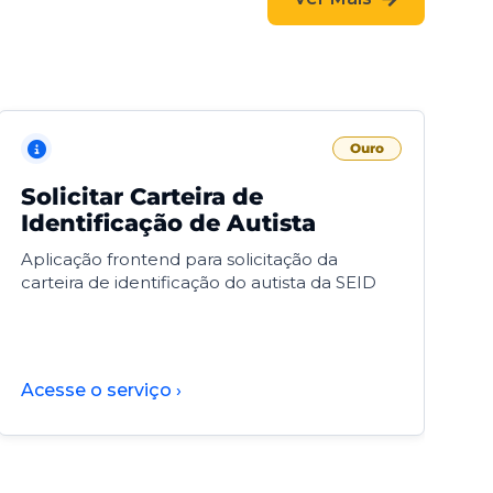
Ouro
Solicitar Carteira de
V
Identificação de Autista
F
Aplicação frontend para solicitação da
V
carteira de identificação do autista da SEID
F
d
d
Acesse o serviço ›
A