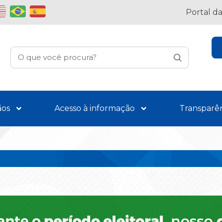
Portal d
ãos
Acesso à informação
Transparê