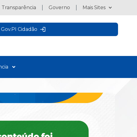
a Transparência
Governo
Mais Sites
Gov.PI Cidadão
ncia