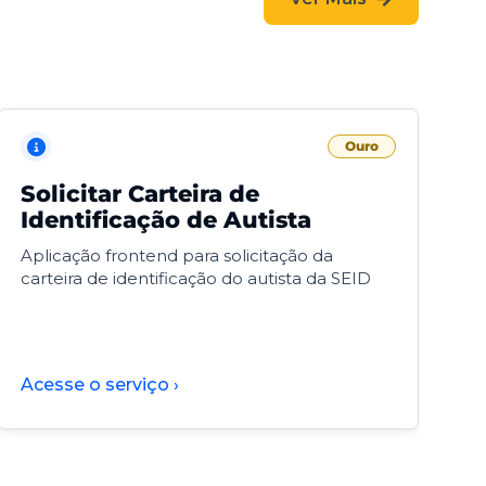
Ouro
Solicitar Carteira de
V
Identificação de Autista
F
Aplicação frontend para solicitação da
V
carteira de identificação do autista da SEID
F
d
d
Acesse o serviço ›
A