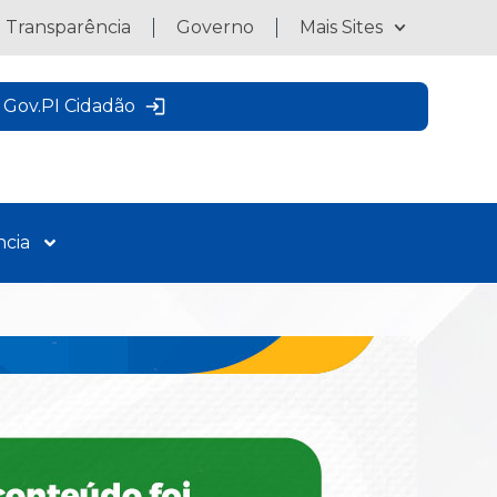
a Transparência
Governo
Mais Sites
Gov.PI Cidadão
ncia