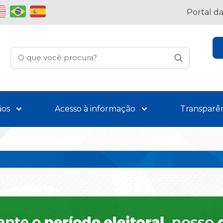
Portal d
ãos
Acesso à informação
Transparê