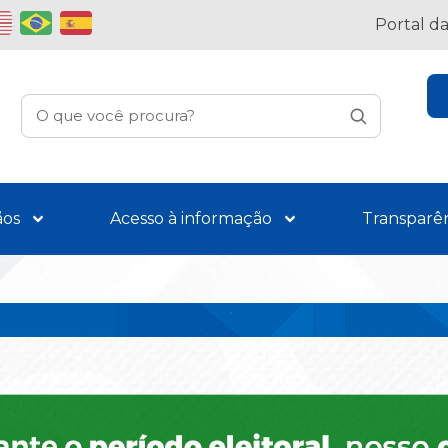
Portal d
ãos
Acesso à informação
Transparê