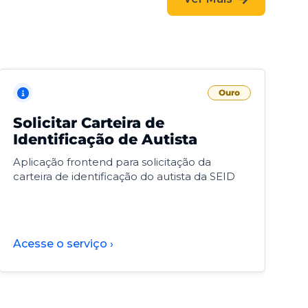
Ouro
Solicitar Carteira de
V
Identificação de Autista
F
Aplicação frontend para solicitação da
V
carteira de identificação do autista da SEID
F
d
d
Acesse o serviço ›
A