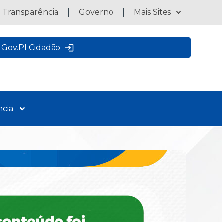
a Transparência
Governo
Mais Sites
Gov.PI Cidadão
ncia