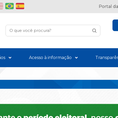
Portal d
ãos
Acesso à informação
Transparê