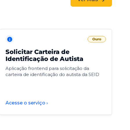
Ouro
Solicitar Carteira de
V
Identificação de Autista
F
Aplicação frontend para solicitação da
V
carteira de identificação do autista da SEID
F
d
d
Acesse o serviço ›
A