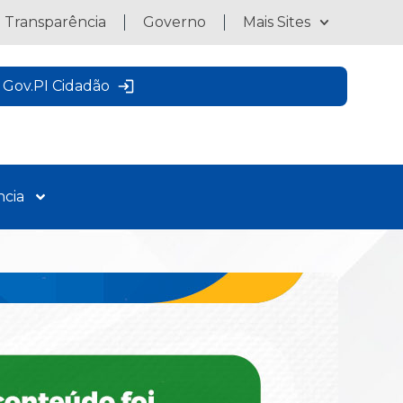
a Transparência
Governo
Mais Sites
Gov.PI Cidadão
ncia