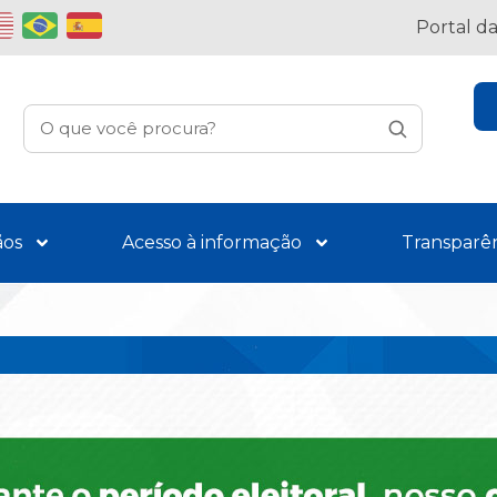
Portal d
ãos
Acesso à informação
Transparê