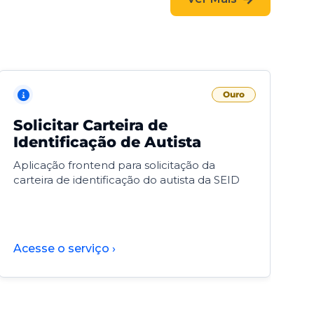
Ouro
Solicitar Carteira de
V
Identificação de Autista
F
Aplicação frontend para solicitação da
V
carteira de identificação do autista da SEID
F
d
d
Acesse o serviço ›
A