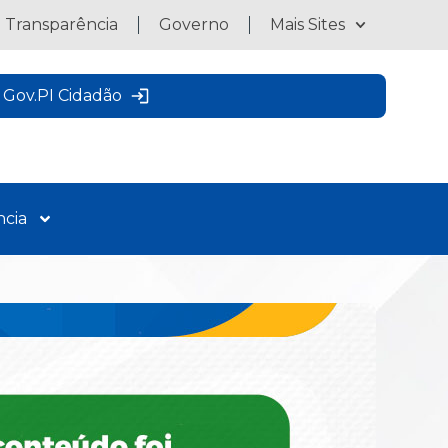
a Transparência
Governo
Mais Sites
Gov.PI Cidadão
ncia