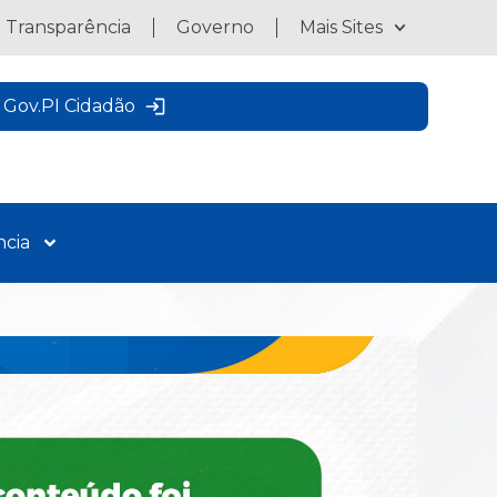
a Transparência
Governo
Mais Sites
Gov.PI Cidadão
ncia