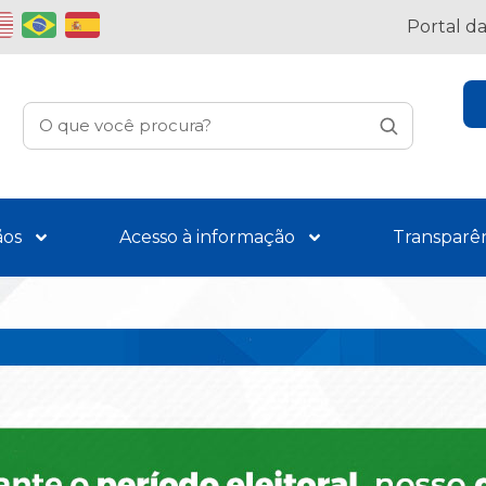
Portal d
ãos
Acesso à informação
Transparê