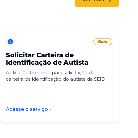
Ouro
Solicitar Carteira de
V
Identificação de Autista
F
Aplicação frontend para solicitação da
V
carteira de identificação do autista da SEID
F
d
d
Acesse o serviço ›
A