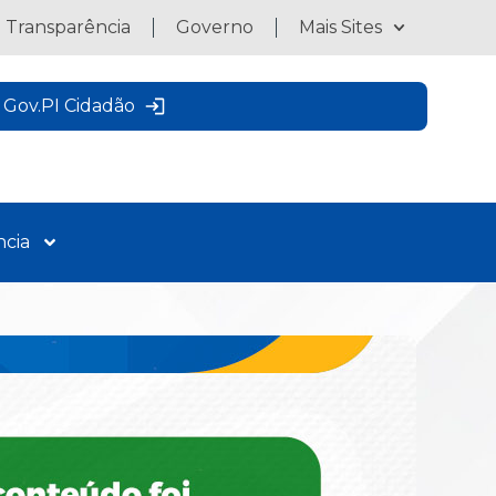
a Transparência
Governo
Mais Sites
Gov.PI Cidadão
ncia