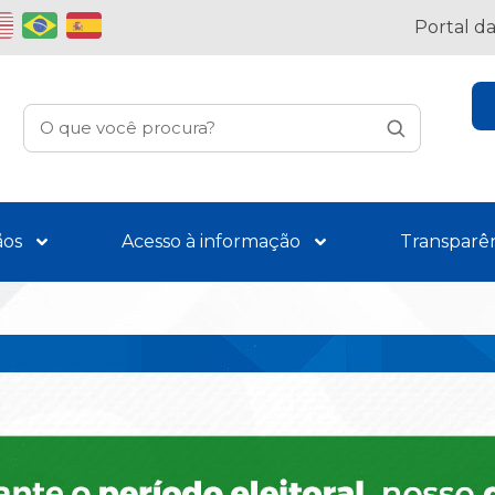
Portal d
ãos
Acesso à informação
Transparê