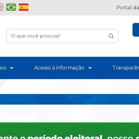
Portal d
ãos
Acesso à informação
Transparê