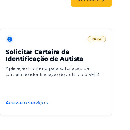
Ouro
Solicitar Carteira de
V
Identificação de Autista
F
Aplicação frontend para solicitação da
V
carteira de identificação do autista da SEID
F
d
d
Acesse o serviço ›
A