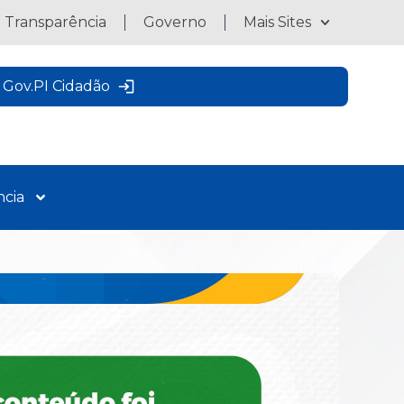
a Transparência
Governo
Mais Sites
Gov.PI Cidadão
ncia