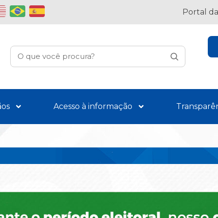
Portal d
ãos
Acesso à informação
Transparê