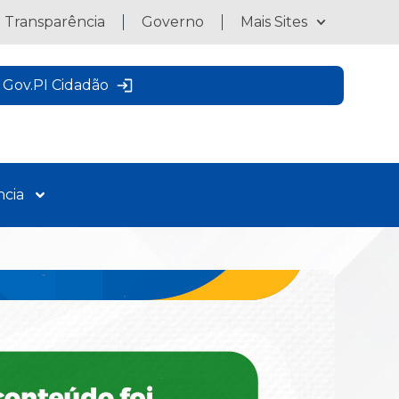
a Transparência
Governo
Mais Sites
Gov.PI Cidadão
ncia