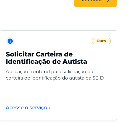
Ouro
Solicitar Carteira de
V
Identificação de Autista
F
Aplicação frontend para solicitação da
V
carteira de identificação do autista da SEID
F
d
d
Acesse o serviço ›
A