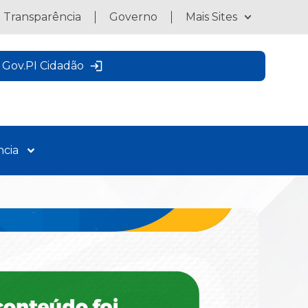
a Transparência
Governo
Mais Sites
Gov.PI Cidadão
ncia