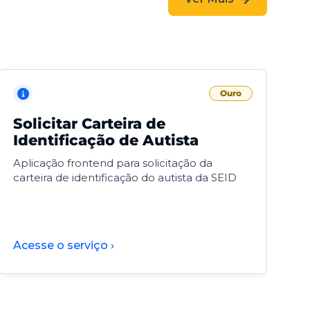
Ouro
Solicitar Carteira de
V
Identificação de Autista
F
Aplicação frontend para solicitação da
V
carteira de identificação do autista da SEID
F
d
d
Acesse o serviço ›
A