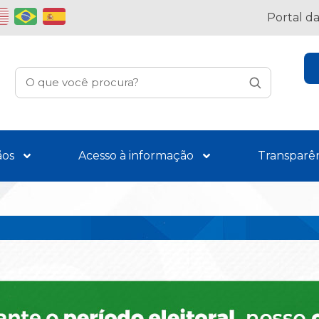
Portal d
ãos
Acesso à informação
Transparê