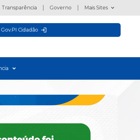
a Transparência
Governo
Mais Sites
Gov.PI Cidadão
ncia