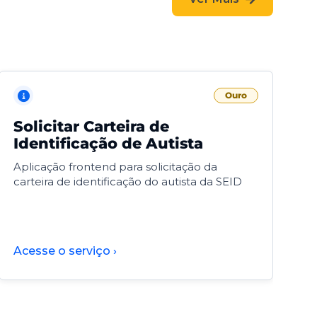
Ouro
Solicitar Carteira de
V
Identificação de Autista
F
Aplicação frontend para solicitação da
V
carteira de identificação do autista da SEID
F
d
d
Acesse o serviço ›
A