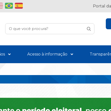
Portal d
ãos
Acesso à informação
Transparê