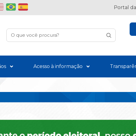
Portal d
ãos
Acesso à informação
Transparê