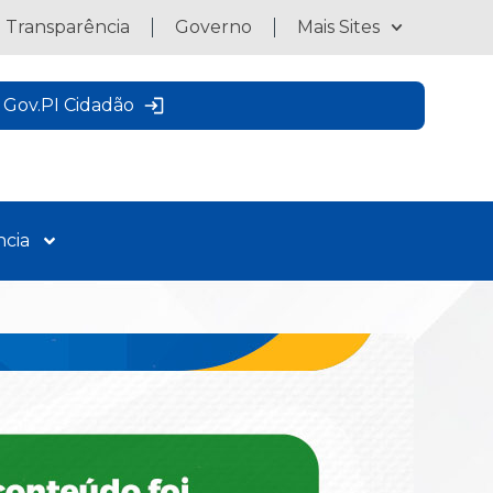
a Transparência
Governo
Mais Sites
Gov.PI Cidadão
ncia