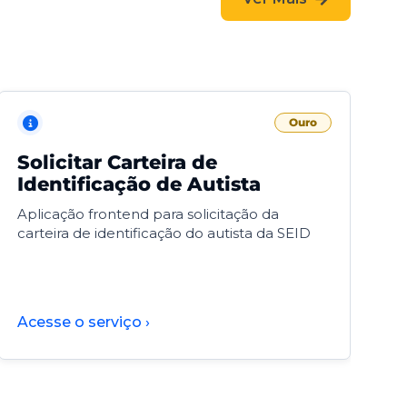
Ouro
Solicitar Carteira de
V
Identificação de Autista
F
Aplicação frontend para solicitação da
V
carteira de identificação do autista da SEID
F
d
d
Acesse o serviço ›
A