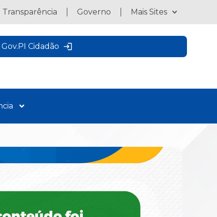
a Transparência
Governo
Mais Sites
Gov.PI Cidadão
ncia