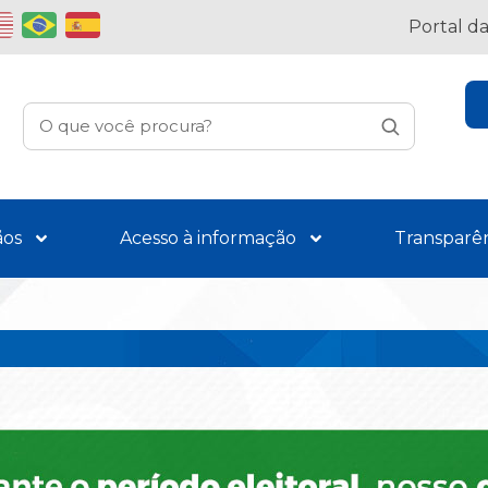
Portal d
ãos
Acesso à informação
Transparê