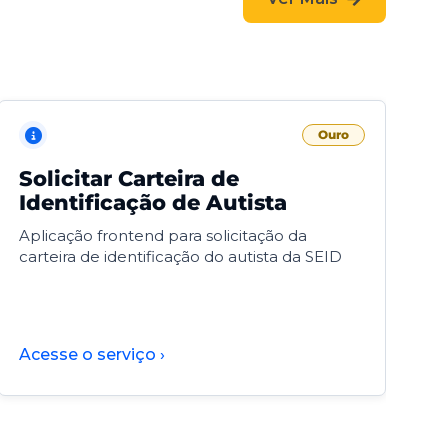
Ouro
Solicitar Carteira de
V
Identificação de Autista
F
Aplicação frontend para solicitação da
V
carteira de identificação do autista da SEID
F
d
d
Acesse o serviço ›
A