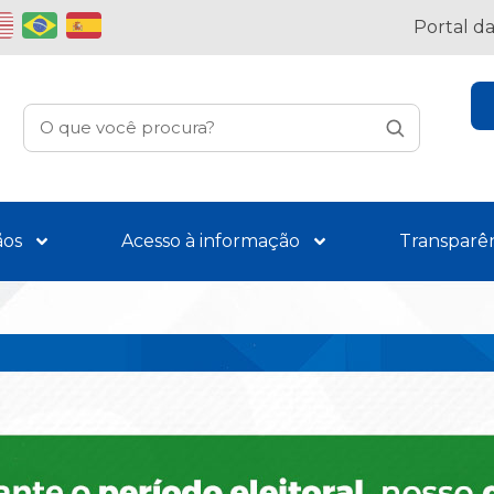
Portal d
ãos
Acesso à informação
Transparê