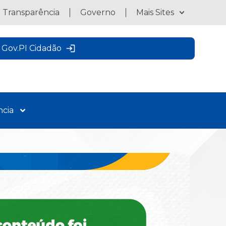
a Transparência
Governo
Mais Sites
Gov.PI Cidadão
ncia