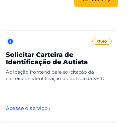
Ouro
Solicitar Carteira de
V
Identificação de Autista
F
Aplicação frontend para solicitação da
V
carteira de identificação do autista da SEID
F
d
d
Acesse o serviço ›
A