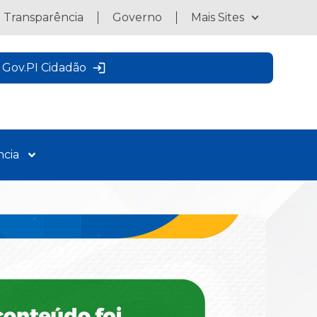
a Transparência
Governo
Mais Sites
Gov.PI Cidadão
ncia