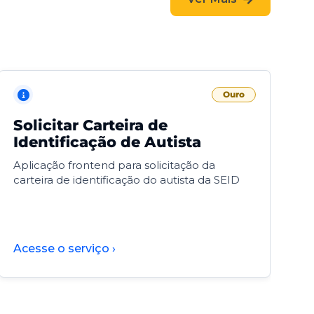
Ouro
Solicitar Carteira de
V
Identificação de Autista
F
Aplicação frontend para solicitação da
V
carteira de identificação do autista da SEID
F
d
d
Acesse o serviço ›
A