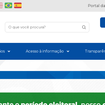
Portal d
ãos
Acesso à informação
Transparê