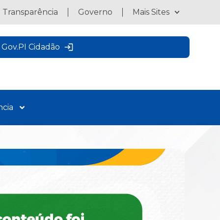
a Transparência
Governo
Mais Sites
Gov.PI Cidadão
ncia