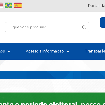
Portal d
ãos
Acesso à informação
Transparê