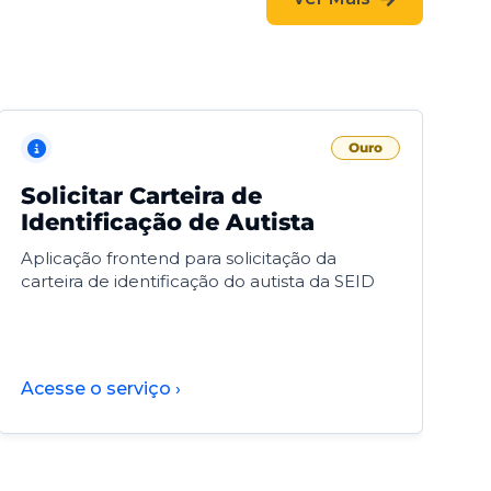
Ouro
Solicitar Carteira de
V
Identificação de Autista
F
Aplicação frontend para solicitação da
V
carteira de identificação do autista da SEID
F
d
d
Acesse o serviço ›
A