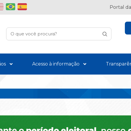
Portal d
ãos
Acesso à informação
Transparê