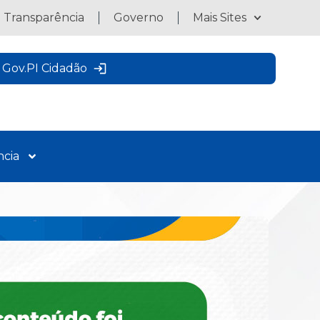
a Transparência
Governo
Mais Sites
Gov.PI Cidadão
ncia