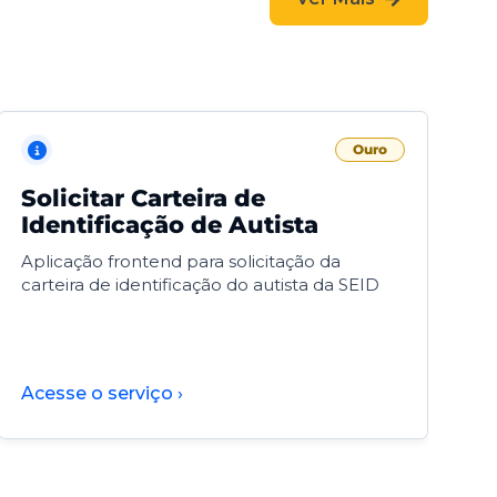
Ouro
Solicitar Carteira de
V
Identificação de Autista
F
Aplicação frontend para solicitação da
V
carteira de identificação do autista da SEID
F
d
d
Acesse o serviço ›
A