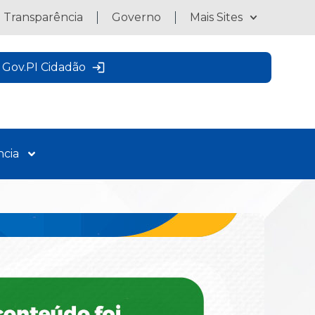
a Transparência
Governo
Mais Sites
Gov.PI Cidadão
ncia