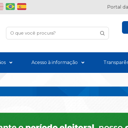
Portal d
ãos
Acesso à informação
Transparê