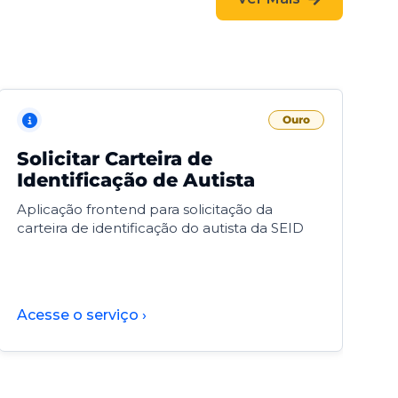
Ouro
Solicitar Carteira de
V
Identificação de Autista
F
Aplicação frontend para solicitação da
V
carteira de identificação do autista da SEID
F
d
d
Acesse o serviço ›
A