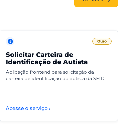
Ouro
Solicitar Carteira de
V
Identificação de Autista
F
Aplicação frontend para solicitação da
V
carteira de identificação do autista da SEID
F
d
d
Acesse o serviço ›
A