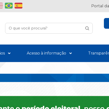
Portal d
ãos
Acesso à informação
Transparê