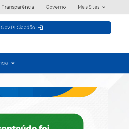
a Transparência
Governo
Mais Sites
Gov.PI Cidadão
ncia